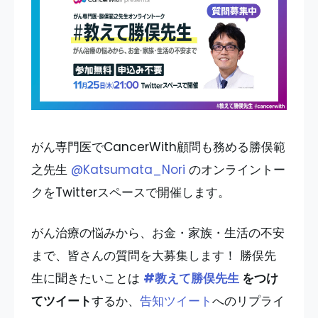
がん専門医でCancerWith顧問も務める勝俣範
之先生
@Katsumata_Nori
のオンライントー
クをTwitterスペースで開催します。
がん治療の悩みから、お金・家族・生活の不安
まで、皆さんの質問を大募集します！ 勝俣先
生に聞きたいことは
#教えて勝俣先生
をつけ
てツイート
するか、
告知ツイート
へのリプライ