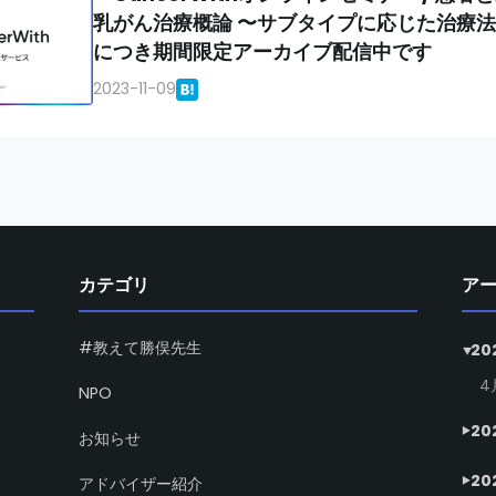
乳がん治療概論 〜サブタイプに応じた治療
につき期間限定アーカイブ配信中です
2023-11-09
カテゴリ
ア
#教えて勝俣先生
20
4
NPO
20
お知らせ
20
アドバイザー紹介