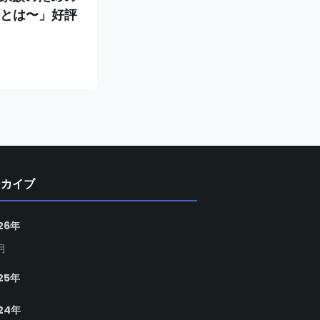
法とは〜」好評
ーカイブ
26年
月
25年
24年