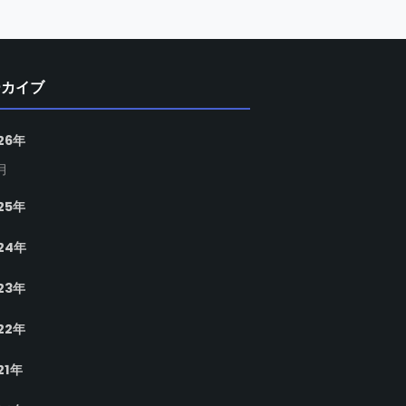
ーカイブ
26年
月
25年
24年
23年
22年
21年