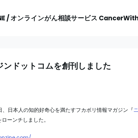
NE / オンラインがん相談サービス CancerWi
ジンドットコムを創刊しました
月1日、日本人の知的好奇心を満たすフカボリ情報マガジン『
をローンチしました。
honzine.com/