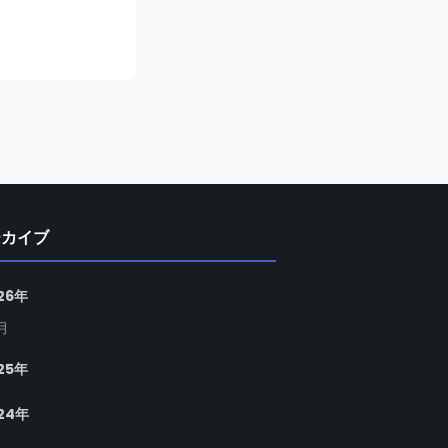
ーカイブ
26年
月
25年
24年