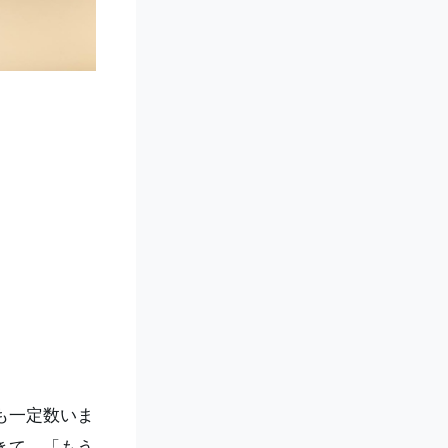
も一定数いま
きて、「もう