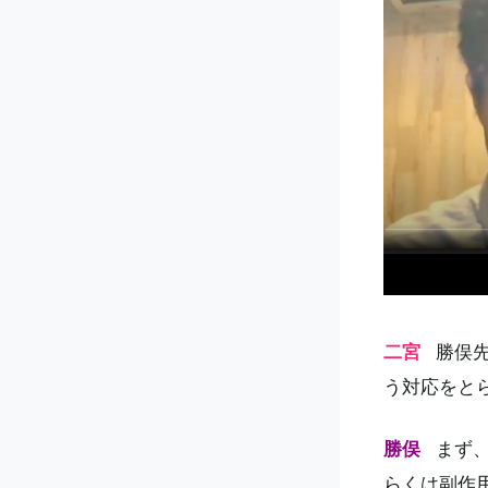
二宮
勝俣先
う対応をと
勝俣
まず、
らくは副作