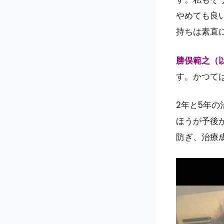
やめても良
持ちは素直
勝俣範之（
す。かつて
2年と5年の
ほうが予後
防ぎ、治療